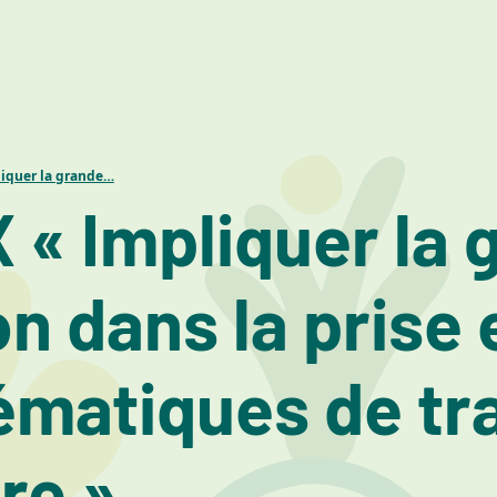
liquer la grande…
 « Impliquer la 
on dans la pris
ématiques de tr
ire »