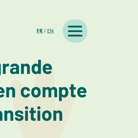
FR
/
EN
grande
e en compte
ansition