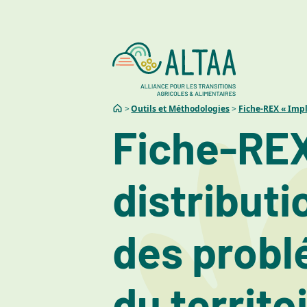
Outils et Méthodologies
Fiche-REX « Imp
Fiche-REX
distributi
des probl
du territo