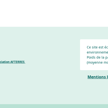
Ce site est é
environneme
Poids de la p
ociation AFTERRES
(moyenne mo
Mentions l